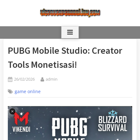
Skip
to
content
PUBG Mobile Studio: Creator
Tools Monetisasi!
Posted
By
26/02/2026
admin
on
game online