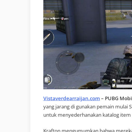
Vistaverdearraijan.com
– PUBG Mobi
yang jarang di gunakan pemain mulai 
untuk menyederhanakan katalog item d
Krafton mengumumkan bahwa mereka 