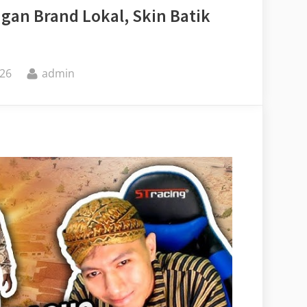
gan Brand Lokal, Skin Batik
By
26
admin