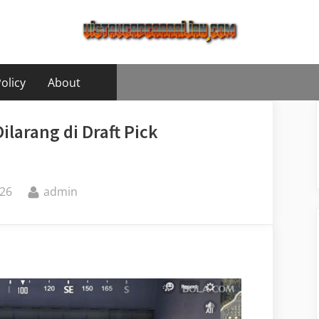
olicy
About
ilarang di Draft Pick
By
26
admin