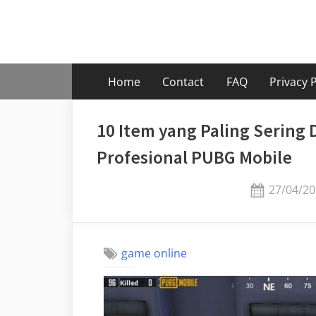
Skip
to
content
Home
Contact
FAQ
Privacy P
10 Item yang Paling Sering D
Profesional PUBG Mobile
Posted
27/04/20
on
game online