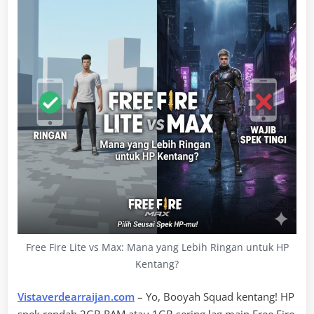
Free Fire Lite vs Max: Mana yang Lebih Ringan untuk HP
Kentang?
Vistaverdearraijan.com
– Yo, Booyah Squad kentang! HP
spek rendah 2GB RAM atau 1GB sering lag main Free Fire