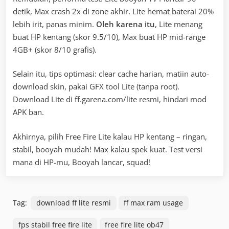
detik, Max crash 2x di zone akhir. Lite hemat baterai 20%
lebih irit, panas minim.
Oleh karena itu
, Lite menang
buat HP kentang (skor 9.5/10), Max buat HP mid-range
4GB+ (skor 8/10 grafis).
Selain itu, tips optimasi: clear cache harian, matiin auto-
download skin, pakai GFX tool Lite (tanpa root).
Download Lite di ff.garena.com/lite resmi, hindari mod
APK ban.
Akhirnya, pilih Free Fire Lite kalau HP kentang – ringan,
stabil, booyah mudah! Max kalau spek kuat. Test versi
mana di HP-mu, Booyah lancar, squad!
Tag:
download ff lite resmi
ff max ram usage
fps stabil free fire lite
free fire lite ob47