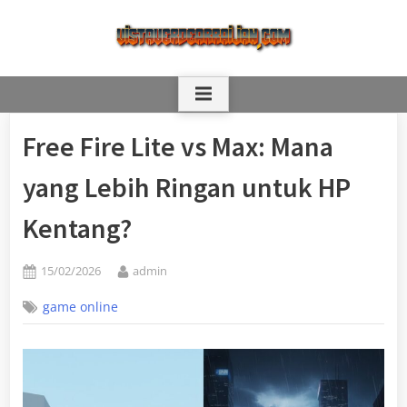
Skip
to
content
Free Fire Lite vs Max: Mana
yang Lebih Ringan untuk HP
Kentang?
Posted
By
15/02/2026
admin
on
game online