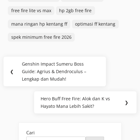
free fire lite vs max
hp 2gb free fire
mana ringan hp kentang ff
optimasi ff kentang
spek minimum free fire 2026
Navigasi
Genshin Impact Sumeru Boss
Previous
pos
❮
Guide: Agrius & Dendroculus –
Post:
Lengkap dan Mudah!
Hero Buff Free Fire: Alok dan K vs
Next
❯
Hayato Mana Lebih Sakit?
Post:
Cari