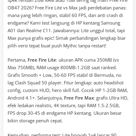
OB47 2026? Free Fire Lite vs Max jadi perdebatan panas:
mana yang lebih ringan, stabil 60 FPS, dan anti crash di
endgame? Kami test langsung di HP kentang Samsung
A01 dan Realme C11. Jawabannya: Lite unggul total, tapi
Max punya grafis epic! Simak perbandingan lengkap biar
pilih versi tepat buat push Mythic tanpa restart!
Pertama,
Free Fire Lite
: ukuran APK cuma 350MB (vs
Max 750MB), RAM usage 800MB-1.2GB saat ranked.
Grafis Smooth + Low, 50-60 FPS stabil di Bermuda, no
lag Clash Squad 50 player. Fitur lengkap: auto headshot
config, custom HUD, hero skill full. Cocok HP 1-2GB RAM,
Android 4.1+. Selanjutnya,
Free Fire Max
: grafis Ultra HD,
efek ledakan realistis, 4K texture, tapi RAM 1.5-2.5GB,
FPS drop 30-45 di endgame HP kentang. Ukuran besar
bikin storage penuh cepat.
Kemudian, performa test: Lite booyah 1v4 lancar 90