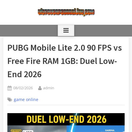
Skip
to
content
PUBG Mobile Lite 2.0 90 FPS vs
Free Fire RAM 1GB: Duel Low-
End 2026
Posted
By
08/02/2026
admin
on
game online