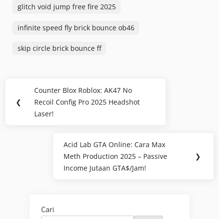
glitch void jump free fire 2025
infinite speed fly brick bounce ob46
skip circle brick bounce ff
Navigasi
Counter Blox Roblox: AK47 No
Previous
pos
❮
Recoil Config Pro 2025 Headshot
Post:
Laser!
Acid Lab GTA Online: Cara Max
Next
Meth Production 2025 – Passive
❯
Post:
Income Jutaan GTA$/Jam!
Cari