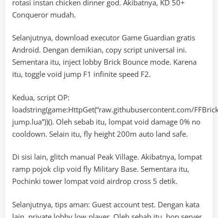
rotasi instan chicken dinner god. Akibatnya, KD 50+
Conqueror mudah.
Selanjutnya, download executor Game Guardian gratis
Android. Dengan demikian, copy script universal ini.
Sementara itu, inject lobby Brick Bounce mode. Karena
itu, toggle void jump F1 infinite speed F2.
Kedua, script OP:
loadstring(game:HttpGet(“raw.githubusercontent.com/FFBri
jump.lua”))(). Oleh sebab itu, lompat void damage 0% no
cooldown. Selain itu, fly height 200m auto land safe.
Di sisi lain, glitch manual Peak Village. Akibatnya, lompat
ramp pojok clip void fly Military Base. Sementara itu,
Pochinki tower lompat void airdrop cross 5 detik.
Selanjutnya, tips aman: Guest account test. Dengan kata
lain, private lobby low player. Oleh sebab itu, hop server