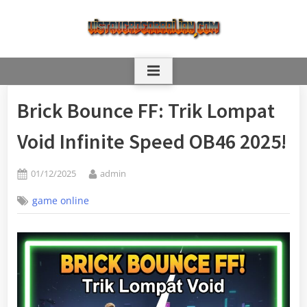
Skip
to
content
Brick Bounce FF: Trik Lompat
Void Infinite Speed OB46 2025!
Posted
By
01/12/2025
admin
on
game online