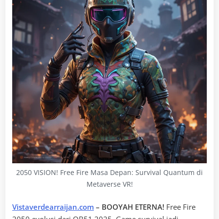
2050 VISION! Free Fire Masa Depan: Survival Quantum di
Metaverse VR!
Vistaverdearraijan.com
– BOOYAH ETERNA!
Free Fire
2050 evolusi dari OB51 2025. Game survival jadi