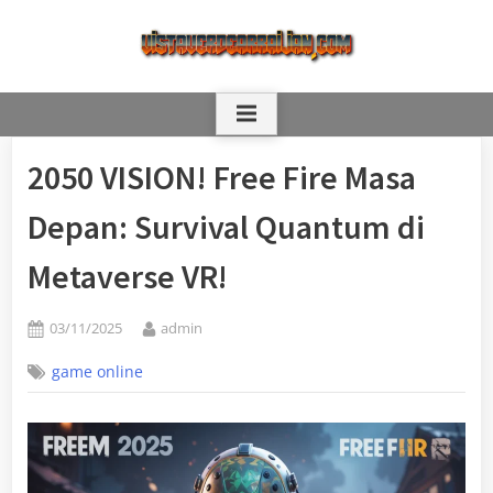
Skip
to
content
2050 VISION! Free Fire Masa
Depan: Survival Quantum di
Metaverse VR!
Posted
By
03/11/2025
admin
on
game online