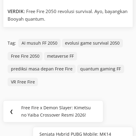
VERDIK:
Free Fire 2050 revolusi survival. Ayo, bayangkan
Booyah quantum.
Tag:
AI musuh FF 2050
evolusi game survival 2050
Free Fire 2050
metaverse FF
prediksi masa depan Free Fire
quantum gaming FF
VR Free Fire
Navigasi
Free Fire x Demon Slayer: Kimetsu
Previous
❮
pos
no Yaiba Crossover Resmi 2026!
Post:
Senjata Hybrid PUBG Mobile: MK14