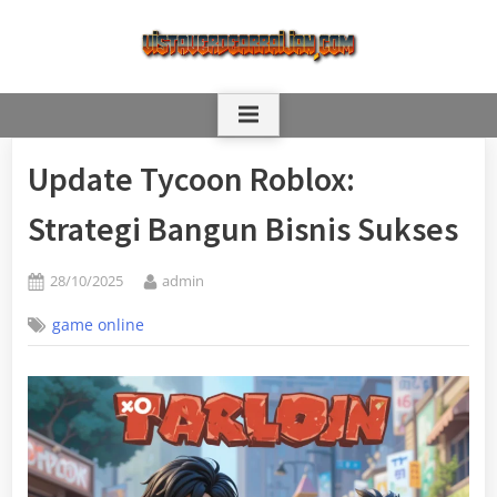
Skip
to
content
Update Tycoon Roblox:
Strategi Bangun Bisnis Sukses
Posted
By
28/10/2025
admin
on
game online