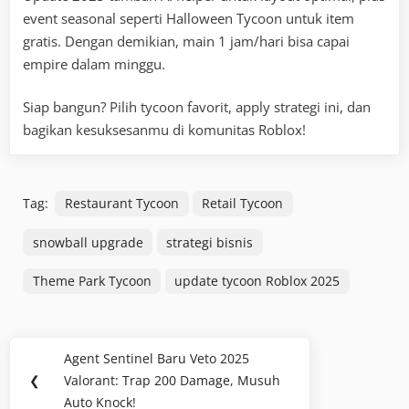
event seasonal seperti Halloween Tycoon untuk item
gratis. Dengan demikian, main 1 jam/hari bisa capai
empire dalam minggu.
Siap bangun? Pilih tycoon favorit, apply strategi ini, dan
bagikan kesuksesanmu di komunitas Roblox!
Tag:
Restaurant Tycoon
Retail Tycoon
snowball upgrade
strategi bisnis
Theme Park Tycoon
update tycoon Roblox 2025
Navigasi
Agent Sentinel Baru Veto 2025
Previous
pos
❮
Valorant: Trap 200 Damage, Musuh
Post:
Auto Knock!