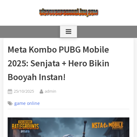
Skip
to
content
Meta Kombo PUBG Mobile
2025: Senjata + Hero Bikin
Booyah Instan!
Posted
By
25/10/2025
admin
on
game online