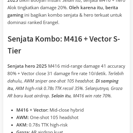
Alok tingkatkan damage 20%.
Oleh karena itu
,
berita
gaming
ini bagikan kombo senjata & hero terkuat untuk
dominasi ranked Erangel.
Senjata Kombo: M416 + Vector S-
Tier
Senjata hero 2025
M416 mid-range damage 41 accuracy
80% + Vector close 31 damage fire rate 10/detik.
Terlebih
dahulu, AWM sniper one-shot 105 headshot.
Di samping
itu
, AKM high-risk 0.78s TTK recoil 35%. Selanjutnya, Groza
AR baru kuat airdrop.
Selain itu
, M416 win rate 70%.
M416 + Vector:
Mid-close hybrid
AWM:
One-shot 105 headshot
AKM:
0.78s TTK high-risk
Groza:
AR airdrop kuat