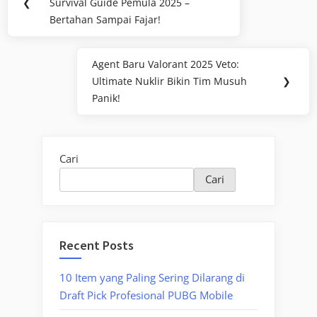
pos
❮
Survival Guide Pemula 2025 –
Post:
Bertahan Sampai Fajar!
Agent Baru Valorant 2025 Veto:
Next
Ultimate Nuklir Bikin Tim Musuh
❯
Post:
Panik!
Cari
Cari
Recent Posts
10 Item yang Paling Sering Dilarang di
Draft Pick Profesional PUBG Mobile