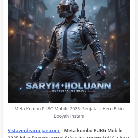
Meta Kombo PUBG Mobile 2025: Senjata + Hero Bikin
Booyah Instan!
Vistaverdearraijan.com
– Meta kombo PUBG Mobile
2025
bikin Booyah instan!
Selain itu
, senjata M416 + hero