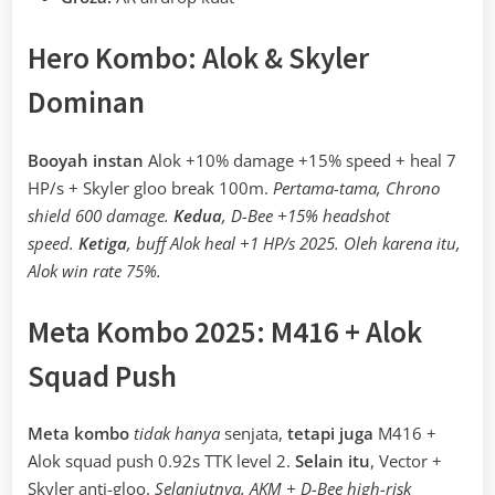
Hero Kombo: Alok & Skyler
Dominan
Booyah instan
Alok +10% damage +15% speed + heal 7
HP/s + Skyler gloo break 100m.
Pertama-tama, Chrono
shield 600 damage.
Kedua
, D-Bee +15% headshot
speed.
Ketiga
, buff Alok heal +1 HP/s 2025. Oleh karena itu,
Alok win rate 75%.
Meta Kombo 2025: M416 + Alok
Squad Push
Meta kombo
tidak hanya
senjata,
tetapi juga
M416 +
Alok squad push 0.92s TTK level 2.
Selain itu
, Vector +
Skyler anti-gloo.
Selanjutnya, AKM + D-Bee high-risk