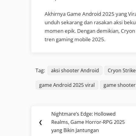
Akhirnya Game Android 2025 yang Viral
unduh sekarang dan rasakan aksi beku!
momen epik. Dengan demikian, Cryon S
tren gaming mobile 2025.
Tag:
aksi shooter Android
Cryon Strik
game Android 2025 viral
game shooter 
Navigasi
Nightmare’s Edge: Hollowed
Previous
pos
❮
Realms, Game Horror-RPG 2025
Post:
yang Bikin Jantungan