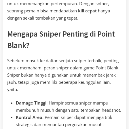
untuk memenangkan pertempuran. Dengan sniper,
seorang pemain bisa mendapatkan
kill cepat
hanya
dengan sekali tembakan yang tepat.
Mengapa Sniper Penting di Point
Blank?
Sebelum masuk ke daftar senjata sniper terbaik, penting
untuk memahami peran sniper dalam game Point Blank.
Sniper bukan hanya digunakan untuk menembak jarak
jauh, tetapi juga memiliki beberapa keunggulan lain,
yaitu:
Damage Tinggi:
Hampir semua sniper mampu
membunuh musuh dengan satu tembakan headshot.
Kontrol Area:
Pemain sniper dapat menjaga titik
strategis dan memantau pergerakan musuh.