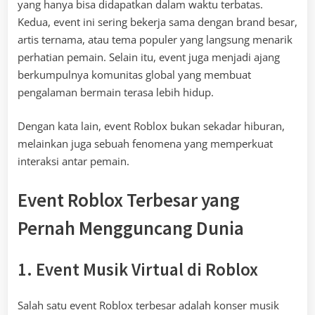
yang hanya bisa didapatkan dalam waktu terbatas.
Kedua, event ini sering bekerja sama dengan brand besar,
artis ternama, atau tema populer yang langsung menarik
perhatian pemain. Selain itu, event juga menjadi ajang
berkumpulnya komunitas global yang membuat
pengalaman bermain terasa lebih hidup.
Dengan kata lain, event Roblox bukan sekadar hiburan,
melainkan juga sebuah fenomena yang memperkuat
interaksi antar pemain.
Event Roblox Terbesar yang
Pernah Mengguncang Dunia
1. Event Musik Virtual di Roblox
Salah satu event Roblox terbesar adalah konser musik