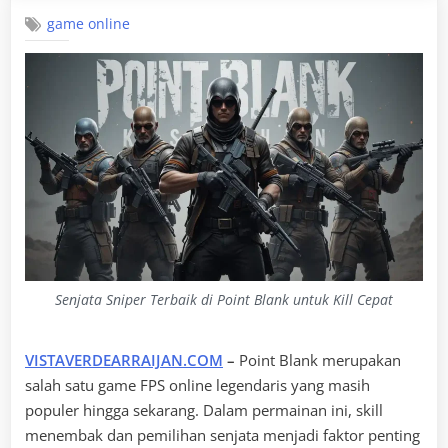
game online
Senjata Sniper Terbaik di Point Blank untuk Kill Cepat
VISTAVERDEARRAIJAN.COM
–
Point Blank merupakan
salah satu game FPS online legendaris yang masih
populer hingga sekarang. Dalam permainan ini, skill
menembak dan pemilihan senjata menjadi faktor penting