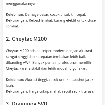
menggunakannya.
Kelebihan:
Damage besar, cocok untuk kill cepat.
Kekurangan:
Reload lambat, kurang efektif untuk close
combat.
2.
Cheytac M200
Cheytac M200 adalah sniper modern dengan
akurasi
sangat tinggi
dan kecepatan tembakan lebih baik
dibanding AWP. Banyak pemain profesional memilih
Cheytac karena stabil dan lebih mudah digunakan.
Kelebihan:
Akurasi tinggi, cocok untuk headshot jarak
jauh.
Kekurangan:
Harga cukup mahal, recoil sedikit terasa.
3.
Dragunov SVD