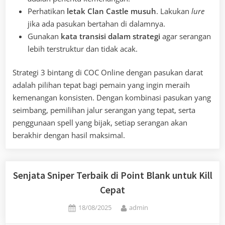
Perhatikan
letak Clan Castle musuh
. Lakukan
lure
jika ada pasukan bertahan di dalamnya.
Gunakan
kata transisi dalam strategi
agar serangan
lebih terstruktur dan tidak acak.
Strategi 3 bintang di COC Online dengan pasukan darat
adalah pilihan tepat bagi pemain yang ingin meraih
kemenangan konsisten. Dengan kombinasi pasukan yang
seimbang, pemilihan jalur serangan yang tepat, serta
penggunaan spell yang bijak, setiap serangan akan
berakhir dengan hasil maksimal.
Senjata Sniper Terbaik di Point Blank untuk Kill
Cepat
Posted
By
18/08/2025
admin
on