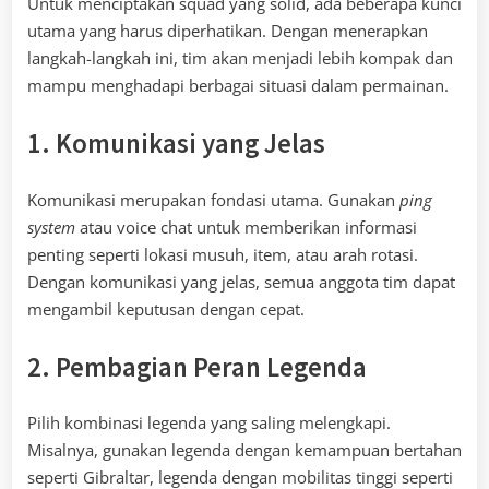
Untuk menciptakan squad yang solid, ada beberapa kunci
utama yang harus diperhatikan. Dengan menerapkan
langkah-langkah ini, tim akan menjadi lebih kompak dan
mampu menghadapi berbagai situasi dalam permainan.
1. Komunikasi yang Jelas
Komunikasi merupakan fondasi utama. Gunakan
ping
system
atau voice chat untuk memberikan informasi
penting seperti lokasi musuh, item, atau arah rotasi.
Dengan komunikasi yang jelas, semua anggota tim dapat
mengambil keputusan dengan cepat.
2. Pembagian Peran Legenda
Pilih kombinasi legenda yang saling melengkapi.
Misalnya, gunakan legenda dengan kemampuan bertahan
seperti Gibraltar, legenda dengan mobilitas tinggi seperti