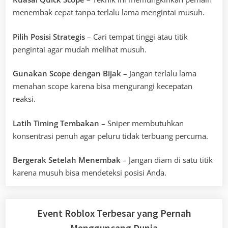
menembak cepat tanpa terlalu lama mengintai musuh.
Pilih Posisi Strategis
– Cari tempat tinggi atau titik
pengintai agar mudah melihat musuh.
Gunakan Scope dengan Bijak
– Jangan terlalu lama
menahan scope karena bisa mengurangi kecepatan
reaksi.
Latih Timing Tembakan
– Sniper membutuhkan
konsentrasi penuh agar peluru tidak terbuang percuma.
Bergerak Setelah Menembak
– Jangan diam di satu titik
karena musuh bisa mendeteksi posisi Anda.
Event Roblox Terbesar yang Pernah
Mengguncang Dunia