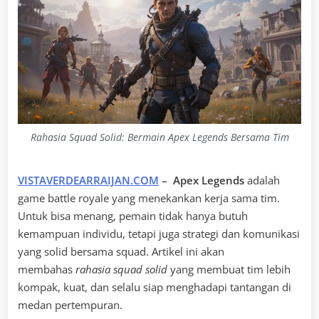
Rahasia Squad Solid: Bermain Apex Legends Bersama Tim
VISTAVERDEARRAIJAN.COM
– Apex Legends
adalah
game battle royale yang menekankan kerja sama tim.
Untuk bisa menang, pemain tidak hanya butuh
kemampuan individu, tetapi juga strategi dan komunikasi
yang solid bersama squad. Artikel ini akan
membahas
rahasia squad solid
yang membuat tim lebih
kompak, kuat, dan selalu siap menghadapi tantangan di
medan pertempuran.