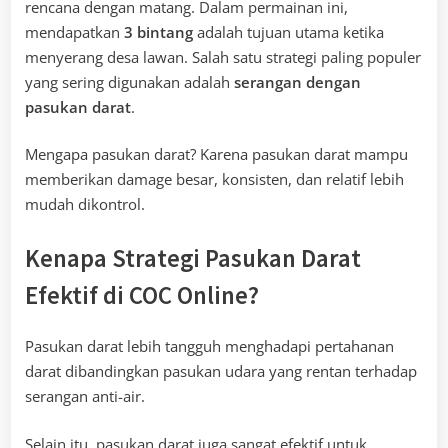
rencana dengan matang. Dalam permainan ini,
mendapatkan
3 bintang
adalah tujuan utama ketika
menyerang desa lawan. Salah satu strategi paling populer
yang sering digunakan adalah
serangan dengan
pasukan darat
.
Mengapa pasukan darat? Karena pasukan darat mampu
memberikan damage besar, konsisten, dan relatif lebih
mudah dikontrol.
Kenapa Strategi Pasukan Darat
Efektif di COC Online?
Pasukan darat lebih tangguh menghadapi pertahanan
darat dibandingkan pasukan udara yang rentan terhadap
serangan anti-air.
Selain itu, pasukan darat juga sangat efektif untuk