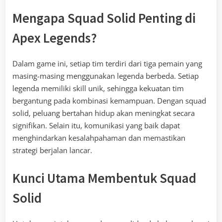
Mengapa Squad Solid Penting di
Apex Legends?
Dalam game ini, setiap tim terdiri dari tiga pemain yang
masing-masing menggunakan legenda berbeda. Setiap
legenda memiliki skill unik, sehingga kekuatan tim
bergantung pada kombinasi kemampuan. Dengan squad
solid, peluang bertahan hidup akan meningkat secara
signifikan. Selain itu, komunikasi yang baik dapat
menghindarkan kesalahpahaman dan memastikan
strategi berjalan lancar.
Kunci Utama Membentuk Squad
Solid