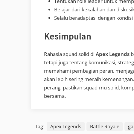
Tentukan role leader untuk mem
Belajar dari kekalahan dan diskusi
Selalu beradaptasi dengan kondis
Kesimpulan
Rahasia squad solid di
Apex Legends
b
tetapi juga tentang komunikasi, strate
memahami pembagian peran, menjaga 
akan lebih sering meraih kemenangan.
perang, pastikan squad-mu solid, kom
bersama.
Tag:
Apex Legends
Battle Royale
ga