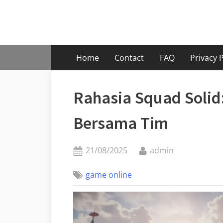
Skip
to
content
Home
Contact
FAQ
Privacy P
Rahasia Squad Solid
Bersama Tim
Posted
By
21/08/2025
admin
on
game online