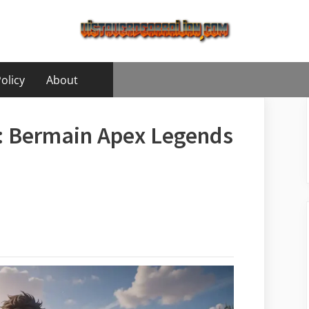
olicy
About
: Bermain Apex Legends