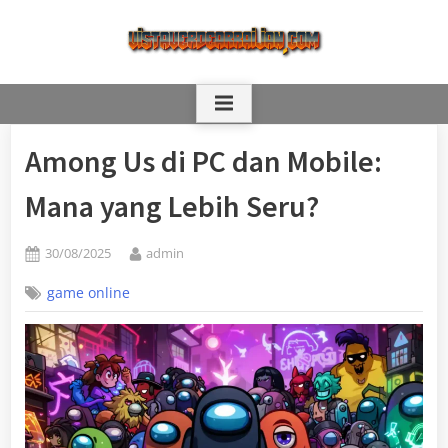
Skip
to
content
Among Us di PC dan Mobile:
Mana yang Lebih Seru?
Posted
By
30/08/2025
admin
on
game online