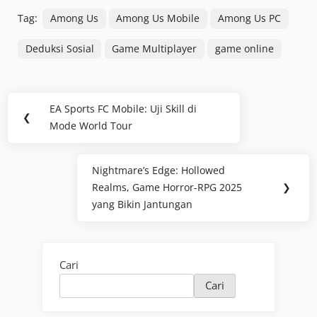
Tag:
Among Us
Among Us Mobile
Among Us PC
Deduksi Sosial
Game Multiplayer
game online
Navigasi
EA Sports FC Mobile: Uji Skill di
Previous
❮
pos
Mode World Tour
Post:
Nightmare’s Edge: Hollowed
Next
Realms, Game Horror-RPG 2025
❯
Post:
yang Bikin Jantungan
Cari
Cari