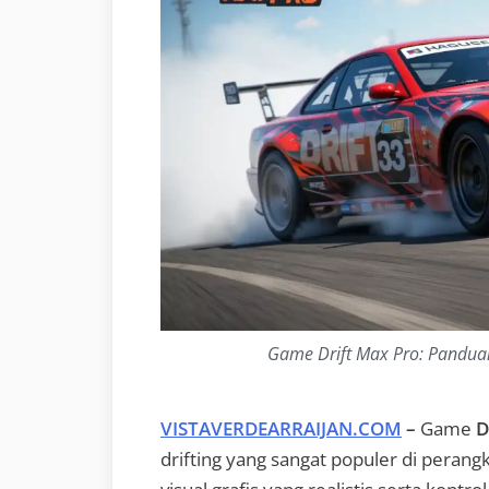
Game Drift Max Pro: Panduan
VISTAVERDEARRAIJAN.COM
–
Game
D
drifting yang sangat populer di peran