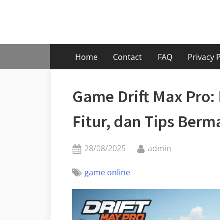
Skip
to
content
Home
Contact
FAQ
Privacy P
Game Drift Max Pro:
Fitur, dan Tips Berm
Posted
By
28/08/2025
admin
on
game online