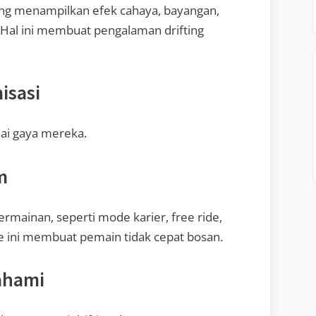
yang menampilkan efek cahaya, bayangan,
. Hal ini membuat pengalaman drifting
isasi
uai gaya mereka.
m
rmainan, seperti mode karier, free ride,
 ini membuat pemain tidak cepat bosan.
ahami