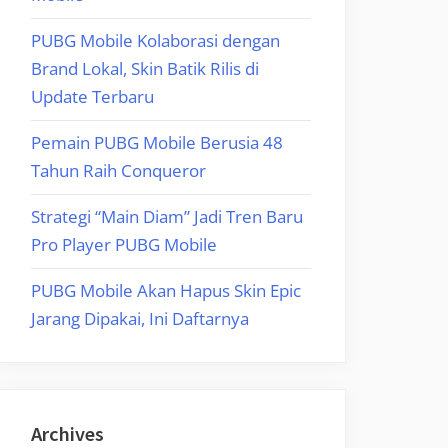
PUBG Mobile Kolaborasi dengan
Brand Lokal, Skin Batik Rilis di
Update Terbaru
Pemain PUBG Mobile Berusia 48
Tahun Raih Conqueror
Strategi “Main Diam” Jadi Tren Baru
Pro Player PUBG Mobile
PUBG Mobile Akan Hapus Skin Epic
Jarang Dipakai, Ini Daftarnya
Archives