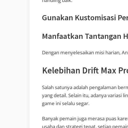
handling baik.
Gunakan Kustomisasi Pe
Manfaatkan Tantangan H
Dengan menyelesaikan misi harian, A
Kelebihan Drift Max Pr
Salah satunya adalah pengalaman bermai
yang detail. Selain itu, adanya varias
game ini selalu segar.
Banyak pemain juga merasa puas karena
usaha dan strategi tepat, setiap pemain