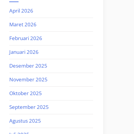
April 2026
Maret 2026
Februari 2026
Januari 2026
Desember 2025
November 2025
Oktober 2025
September 2025
Agustus 2025