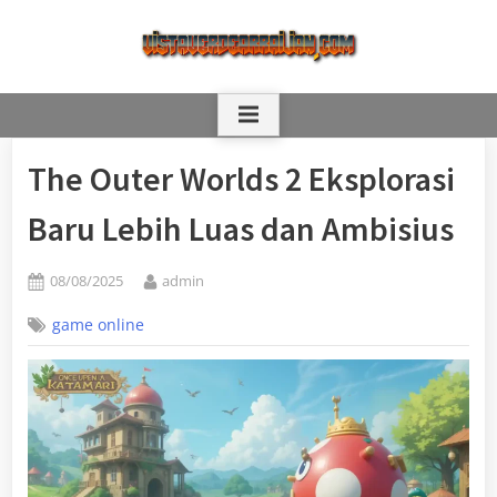
Skip
to
content
The Outer Worlds 2 Eksplorasi
Baru Lebih Luas dan Ambisius
Posted
By
08/08/2025
admin
on
game online