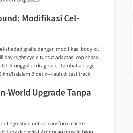
und: Modifikasi Cel-
-shaded grafis dengan modifikasi body kit
ll day-night cycle tuntut adaptasi cop chase.
 GT-R unggul di drag race. Tambahan lagi,
 km/h dalam 3 detik—latih di test track.
pen-World Upgrade Tanpa
er Lego-style untuk transform car ke
 drifting di playlist American muscle bikin