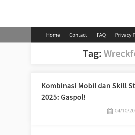
Skip
to
content
Home
Contact
FAQ
Privacy P
Tag:
Wreckf
Kombinasi Mobil dan Skill S
2025: Gaspol!
Posted
04/10/20
on