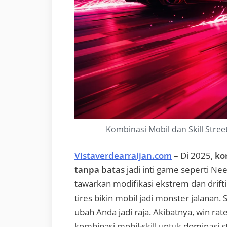
Kombinasi Mobil dan Skill Stree
Vistaverdearraijan.com
– Di 2025,
ko
tanpa batas
jadi inti game seperti Ne
tawarkan modifikasi ekstrem dan drifti
tires bikin mobil jadi monster jalanan. S
ubah Anda jadi raja. Akibatnya, win rat
kombinasi mobil-skill untuk dominasi s