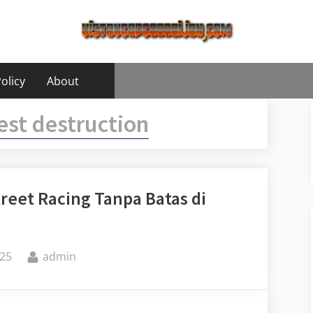
olicy
About
est destruction
treet Racing Tanpa Batas di
By
25
admin