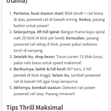
Utama)
Pertama
,
buat stasiun start:
Blok tanah + rail biasa
di atas, powered rail di bawah miring.
Kedua
, pasang
button untuk power!
Selanjutnya
,
lift hill spiral:
Bangun frame kayu spiral
naik 20 blok (4 blok per level).
Kemudian
, pasang
powered rail setiap 8 blok, power pakai redstone
torch di samping.
Setelah itu
,
drop besar:
Turun curam 15 blok lurus,
pakai rails biasa untuk speed maksimal!
Berikutnya
,
belok & hill kecil:
90° turn, 2 hill
pendek (8 blok tinggi).
Selain itu
, tambah powered
rail di bawah hill agar loop sempurna.
Akhirnya
,
kembali stasiun:
Detector rail power
powered rail stop. Pasang minecart!
Tips Thrill Maksimal