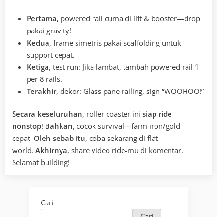
Pertama
, powered rail cuma di lift & booster—drop
pakai gravity!
Kedua
, frame simetris pakai scaffolding untuk
support cepat.
Ketiga
, test run: Jika lambat, tambah powered rail 1
per 8 rails.
Terakhir
, dekor: Glass pane railing, sign “WOOHOO!”
Secara keseluruhan
, roller coaster ini
siap ride
nonstop
!
Bahkan
, cocok survival—farm iron/gold
cepat.
Oleh sebab itu
, coba sekarang di flat
world.
Akhirnya
, share video ride-mu di komentar.
Selamat building!
Cari
Cari