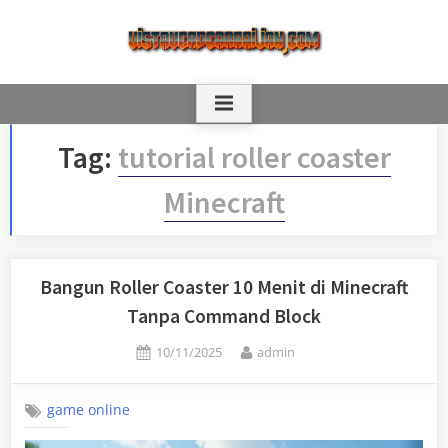
Skip
to
content
Tag:
tutorial roller coaster
Minecraft
Bangun Roller Coaster 10 Menit di Minecraft
Tanpa Command Block
Posted
By
10/11/2025
admin
on
game online