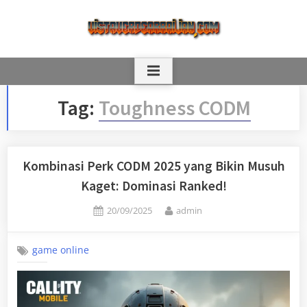
Skip
to
content
Tag:
Toughness CODM
Kombinasi Perk CODM 2025 yang Bikin Musuh
Kaget: Dominasi Ranked!
Posted
By
20/09/2025
admin
on
game online