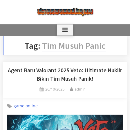
Skip
to
content
Tag:
Tim Musuh Panic
Agent Baru Valorant 2025 Veto: Ultimate Nuklir
Bikin Tim Musuh Panik!
Posted
By
26/10/2025
admin
on
game online