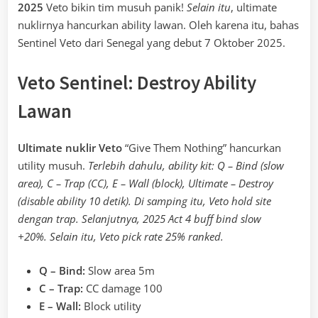
2025
Veto bikin tim musuh panik!
Selain itu
, ultimate
nuklirnya hancurkan ability lawan. Oleh karena itu, bahas
Sentinel Veto dari Senegal yang debut 7 Oktober 2025.
Veto Sentinel: Destroy Ability
Lawan
Ultimate nuklir Veto
“Give Them Nothing” hancurkan
utility musuh.
Terlebih dahulu, ability kit: Q – Bind (slow
area), C – Trap (CC), E – Wall (block), Ultimate – Destroy
(disable ability 10 detik). Di samping itu, Veto hold site
dengan trap. Selanjutnya, 2025 Act 4 buff bind slow
+20%. Selain itu, Veto pick rate 25% ranked.
Q – Bind:
Slow area 5m
C – Trap:
CC damage 100
E – Wall:
Block utility