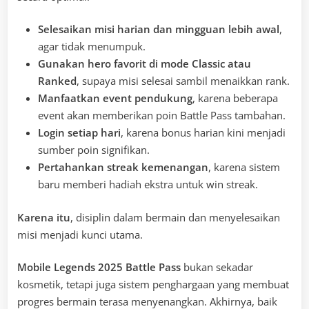
Selesaikan misi harian dan mingguan lebih awal
,
agar tidak menumpuk.
Gunakan hero favorit di mode Classic atau
Ranked
, supaya misi selesai sambil menaikkan rank.
Manfaatkan event pendukung
, karena beberapa
event akan memberikan poin Battle Pass tambahan.
Login setiap hari
, karena bonus harian kini menjadi
sumber poin signifikan.
Pertahankan streak kemenangan
, karena sistem
baru memberi hadiah ekstra untuk win streak.
Karena itu
, disiplin dalam bermain dan menyelesaikan
misi menjadi kunci utama.
Mobile Legends 2025 Battle Pass
bukan sekadar
kosmetik, tetapi juga sistem penghargaan yang membuat
progres bermain terasa menyenangkan. Akhirnya, baik