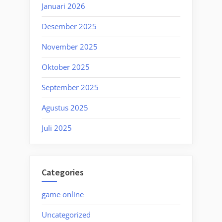
Januari 2026
Desember 2025
November 2025
Oktober 2025
September 2025
Agustus 2025
Juli 2025
Categories
game online
Uncategorized