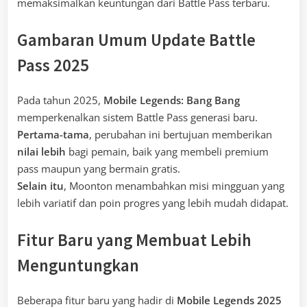
memaksimalkan keuntungan dari Battle Pass terbaru.
Gambaran Umum Update Battle
Pass 2025
Pada tahun 2025,
Mobile Legends: Bang Bang
memperkenalkan sistem Battle Pass generasi baru.
Pertama-tama
, perubahan ini bertujuan memberikan
nilai lebih
bagi pemain, baik yang membeli premium
pass maupun yang bermain gratis.
Selain itu
, Moonton menambahkan misi mingguan yang
lebih variatif dan poin progres yang lebih mudah didapat.
Fitur Baru yang Membuat Lebih
Menguntungkan
Beberapa fitur baru yang hadir di
Mobile Legends 2025