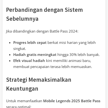
Perbandingan dengan Sistem
Sebelumnya
Jika dibandingkan dengan Battle Pass 2024:
Progres lebih cepat
berkat misi harian yang lebih
singkat.
Hadiah gratis meningkat
hingga 30% lebih banyak.
Efek visual hadiah
kini memiliki animasi baru,
membuat pencapaian terasa lebih memuaskan.
Strategi Memaksimalkan
Keuntungan
Untuk memanfaatkan
Mobile Legends 2025 Battle Pass
secara optimal: