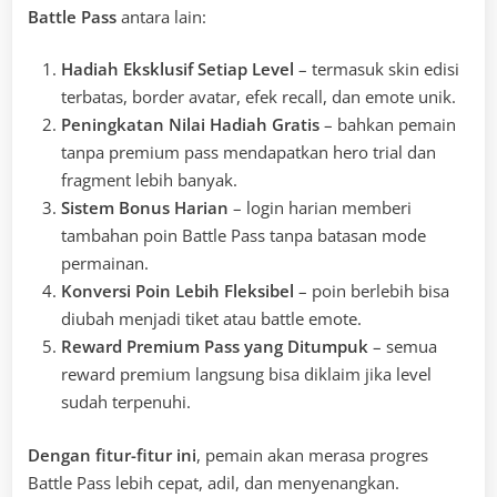
Battle Pass
antara lain:
Hadiah Eksklusif Setiap Level
– termasuk skin edisi
terbatas, border avatar, efek recall, dan emote unik.
Peningkatan Nilai Hadiah Gratis
– bahkan pemain
tanpa premium pass mendapatkan hero trial dan
fragment lebih banyak.
Sistem Bonus Harian
– login harian memberi
tambahan poin Battle Pass tanpa batasan mode
permainan.
Konversi Poin Lebih Fleksibel
– poin berlebih bisa
diubah menjadi tiket atau battle emote.
Reward Premium Pass yang Ditumpuk
– semua
reward premium langsung bisa diklaim jika level
sudah terpenuhi.
Dengan fitur-fitur ini
, pemain akan merasa progres
Battle Pass lebih cepat, adil, dan menyenangkan.