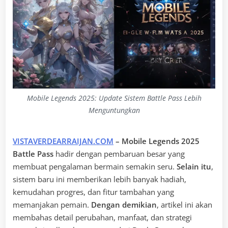
Mobile Legends 2025: Update Sistem Battle Pass Lebih
Menguntungkan
VISTAVERDEARRAIJAN.COM
– Mobile Legends 2025
Battle Pass
hadir dengan pembaruan besar yang
membuat pengalaman bermain semakin seru.
Selain itu
,
sistem baru ini memberikan lebih banyak hadiah,
kemudahan progres, dan fitur tambahan yang
memanjakan pemain.
Dengan demikian
, artikel ini akan
membahas detail perubahan, manfaat, dan strategi