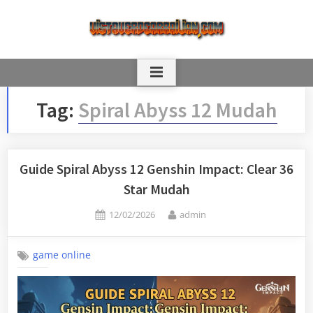
Skip
to
content
Tag:
Spiral Abyss 12 Mudah
Guide Spiral Abyss 12 Genshin Impact: Clear 36
Star Mudah
Posted
By
12/02/2026
admin
on
game online