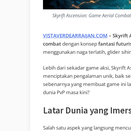
Skyrift Ascension: Game Aerial Comb
VISTAVERDEARRAIJAN.COM
–
Skyrift
combat
dengan konsep
fantasi futuri
menggunakan naga terlatih, glider sihir
Lebih dari sekadar game aksi, Skyrift 
menciptakan pengalaman unik, baik se
sebenarnya yang membuat game ini la
dunia PvP masa kini?
Latar Dunia yang Imers
Salah satu aspek yang langsung mencu