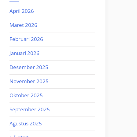
April 2026
Maret 2026
Februari 2026
Januari 2026
Desember 2025
November 2025
Oktober 2025
September 2025
Agustus 2025