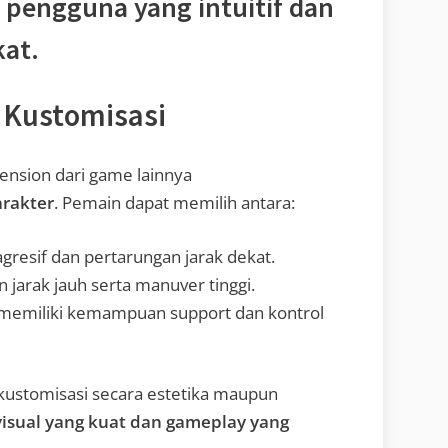
pengguna yang intuitif dan
kat.
 Kustomisasi
ension dari game lainnya
arakter
. Pemain dapat memilih antara:
gresif dan pertarungan jarak dekat.
n jarak jauh serta manuver tinggi.
 memiliki kemampuan support dan kontrol
dikustomisasi secara estetika maupun
visual yang kuat dan gameplay yang