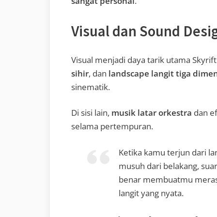
sangat personal
.
Visual dan Sound Des
Visual menjadi daya tarik utama Skyrif
sihir
, dan
landscape langit tiga dimen
sinematik.
Di sisi lain,
musik latar orkestra
dan e
selama pertempuran.
Ketika kamu terjun dari lan
musuh dari belakang, sua
benar membuatmu merasa
langit yang nyata.