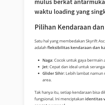
mulus berkat antarmuka 
waktu loading yang sing
Pilihan Kendaraan dan
Satu hal yang membedakan Skyrift Asc
adalah
fleksibilitas kendaraan dan k
Naga
: Cocok untuk gaya bermain a
Jet
: Cepat dan ideal untuk seranga
Glider Sihir
: Lebih lambat namun
area.
Tak hanya itu, setiap kendaraan bisa 
fungsional. Ini menciptakan
identitas 