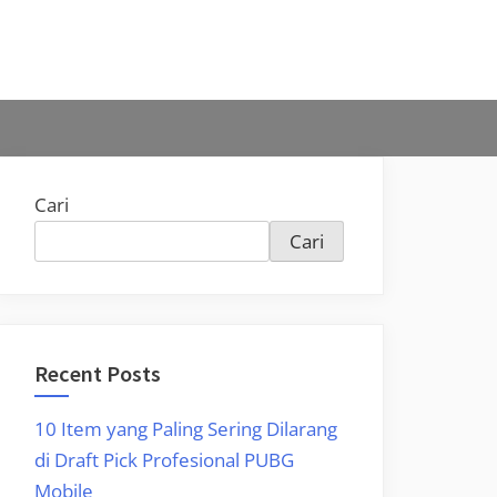
Cari
Cari
Recent Posts
10 Item yang Paling Sering Dilarang
di Draft Pick Profesional PUBG
Mobile