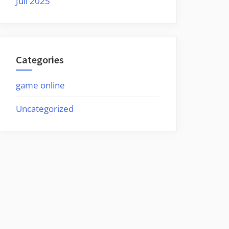
Juli 2025
Categories
game online
Uncategorized