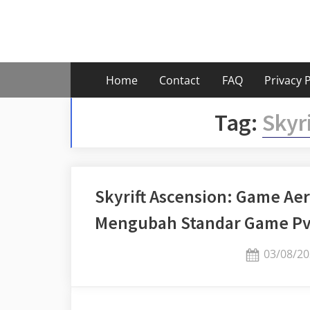
Skip
to
content
Home
Contact
FAQ
Privacy P
Tag:
Skyr
Skyrift Ascension: Game Ae
Mengubah Standar Game P
Posted
03/08/20
on