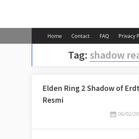
Skip
to
content
Home
Contact
FAQ
Privacy P
Tag:
shadow rea
Elden Ring 2 Shadow of Erdt
Resmi
Posted
06/02/20
on