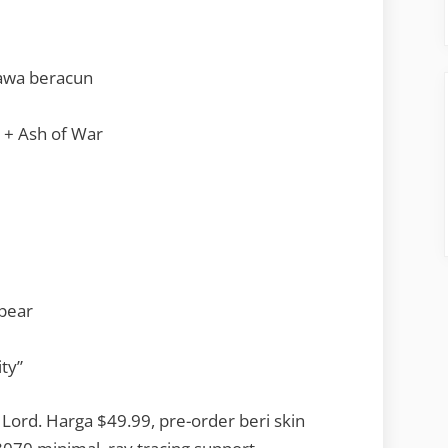
rawa beracun
+ Ash of War
pear
ty”
 Lord. Harga $49.99, pre-order beri skin