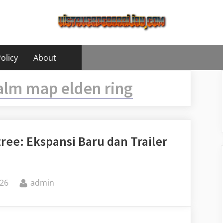
olicy
About
lm map elden ring
ree: Ekspansi Baru dan Trailer
By
26
admin