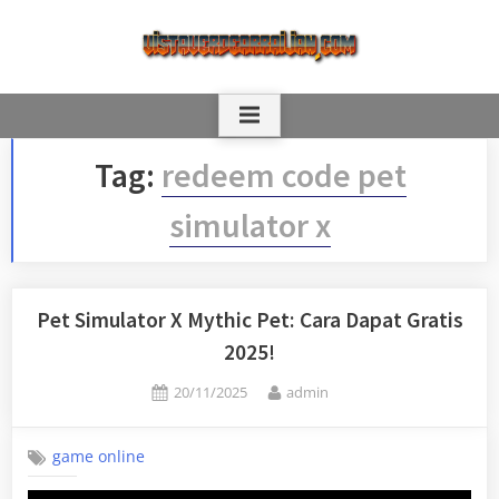
Skip
to
content
Tag:
redeem code pet
simulator x
Pet Simulator X Mythic Pet: Cara Dapat Gratis
2025!
Posted
By
20/11/2025
admin
on
game online