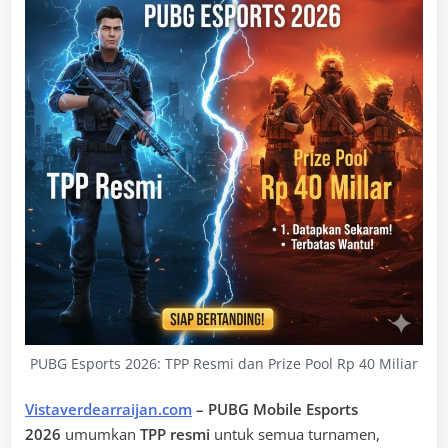
PUBG Esports 2026: TPP Resmi dan Prize Pool Rp 40 Miliar
Vistaverdearraijan.com
– PUBG Mobile Esports
2026
umumkan
TPP resmi
untuk semua turnamen,