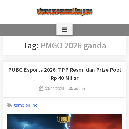
Skip
to
content
Tag:
PMGO 2026 ganda
PUBG Esports 2026: TPP Resmi dan Prize Pool
Rp 40 Miliar
Posted
By
05/02/2026
admin
on
game online