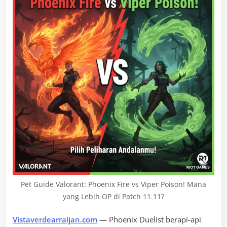
Pet Guide Valorant: Phoenix Fire vs Viper Poison! Mana
yang Lebih OP di Patch 11.11?
Vistaverdearraijan.com
— Phoenix Duelist berapi-api