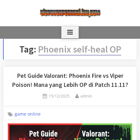
Skip
to
content
Tag:
Phoenix self-heal OP
Pet Guide Valorant: Phoenix Fire vs Viper
Poison! Mana yang Lebih OP di Patch 11.11?
Posted
By
15/12/2025
admin
on
game online