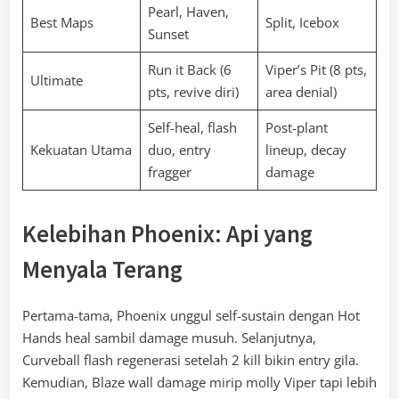
Pearl, Haven,
Best Maps
Split, Icebox
Sunset
Run it Back (6
Viper’s Pit (8 pts,
Ultimate
pts, revive diri)
area denial)
Self-heal, flash
Post-plant
Kekuatan Utama
duo, entry
lineup, decay
fragger
damage
Kelebihan Phoenix: Api yang
Menyala Terang
Pertama-tama, Phoenix unggul self-sustain dengan Hot
Hands heal sambil damage musuh. Selanjutnya,
Curveball flash regenerasi setelah 2 kill bikin entry gila.
Kemudian, Blaze wall damage mirip molly Viper tapi lebih