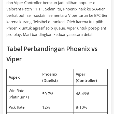
dan Viper Controller beracun jadi pilihan populer di
Valorant Patch 11.11. Selain itu, Phoenix naik ke S/A-tier
berkat buff self-sustain, sementara Viper turun ke B/C-tier
karena kurang fleksibel di ranked. Oleh karena itu, pilih
Phoenix untuk agresif solo queue, Viper untuk post-plant
pro play. Mari bandingkan keduanya secara detail!
Tabel Perbandingan Phoenix vs
Viper
Phoenix
Viper
Aspek
(Duelist)
(Controller)
Win Rate
50.7%
48-49%
(Platinum+)
Pick Rate
12%
8-10%