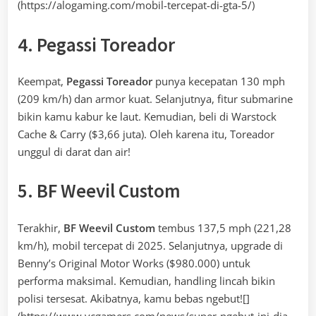
(https://alogaming.com/mobil-tercepat-di-gta-5/)
4. Pegassi Toreador
Keempat,
Pegassi Toreador
punya kecepatan 130 mph
(209 km/h) dan armor kuat. Selanjutnya, fitur submarine
bikin kamu kabur ke laut. Kemudian, beli di Warstock
Cache & Carry ($3,66 juta). Oleh karena itu, Toreador
unggul di darat dan air!
5. BF Weevil Custom
Terakhir,
BF Weevil Custom
tembus 137,5 mph (221,28
km/h), mobil tercepat di 2025. Selanjutnya, upgrade di
Benny’s Original Motor Works ($980.000) untuk
performa maksimal. Kemudian, handling lincah bikin
polisi tersesat. Akibatnya, kamu bebas ngebut![]
(https://www.vcgamers.com/news/super-ngebut-ini-dia-