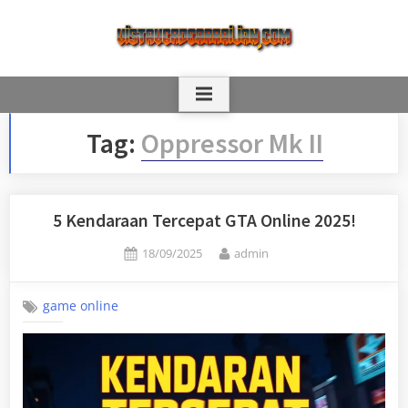
Skip
to
content
Tag:
Oppressor Mk II
5 Kendaraan Tercepat GTA Online 2025!
Posted
By
18/09/2025
admin
on
game online