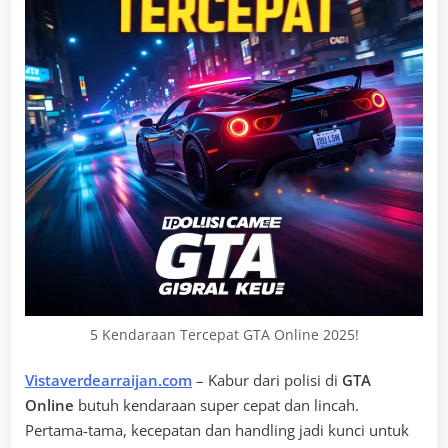
5 Kendaraan Tercepat GTA Online 2025!
Vistaverdearraijan.com
– Kabur dari polisi di
GTA
Online
butuh kendaraan super cepat dan lincah.
Pertama-tama, kecepatan dan handling jadi kunci untuk