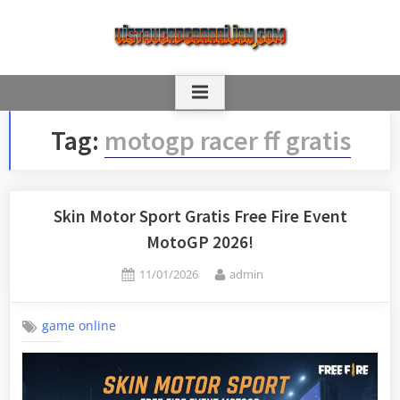
Skip
to
content
Tag:
motogp racer ff gratis
Skin Motor Sport Gratis Free Fire Event
MotoGP 2026!
Posted
By
11/01/2026
admin
on
game online