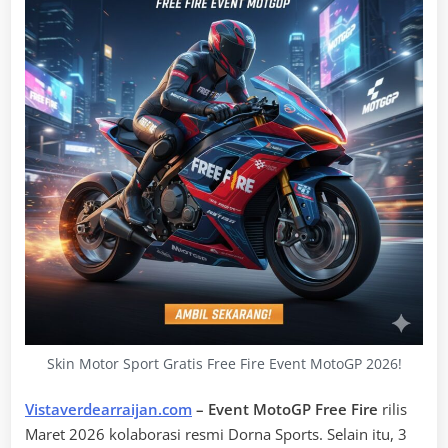
Skin Motor Sport Gratis Free Fire Event MotoGP 2026!
Vistaverdearraijan.com
– Event MotoGP Free Fire
rilis
Maret 2026 kolaborasi resmi Dorna Sports. Selain itu, 3