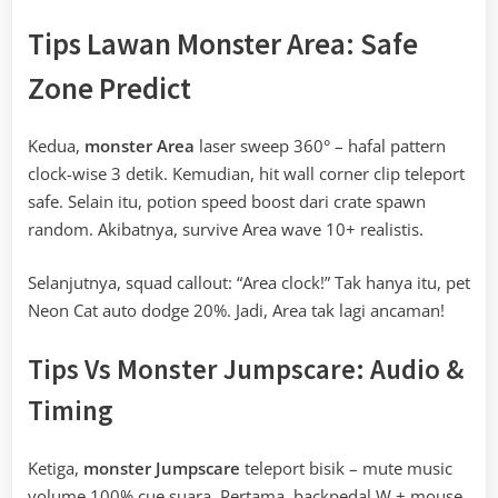
Tips Lawan Monster Area: Safe
Zone Predict
Kedua,
monster Area
laser sweep 360° – hafal pattern
clock-wise 3 detik. Kemudian, hit wall corner clip teleport
safe. Selain itu, potion speed boost dari crate spawn
random. Akibatnya, survive Area wave 10+ realistis.
Selanjutnya, squad callout: “Area clock!” Tak hanya itu, pet
Neon Cat auto dodge 20%. Jadi, Area tak lagi ancaman!
Tips Vs Monster Jumpscare: Audio &
Timing
Ketiga,
monster Jumpscare
teleport bisik – mute music
volume 100% cue suara. Pertama, backpedal W + mouse