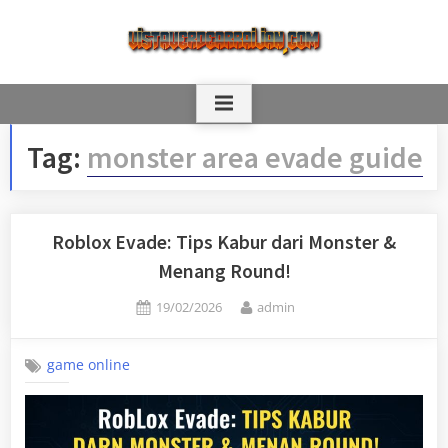
Skip
to
content
Tag:
monster area evade guide
Roblox Evade: Tips Kabur dari Monster &
Menang Round!
Posted
By
19/02/2026
admin
on
game online