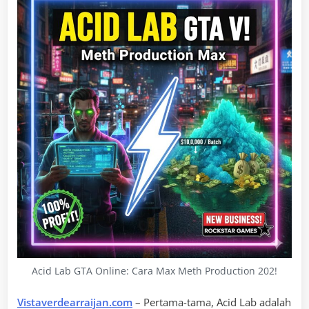
Acid Lab GTA Online: Cara Max Meth Production 202!
Vistaverdearraijan.com
– Pertama-tama, Acid Lab adalah