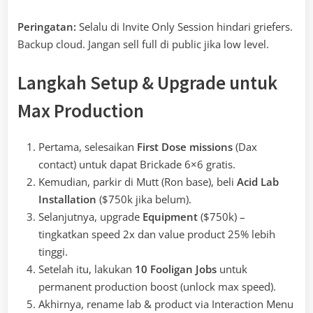
Peringatan:
Selalu di Invite Only Session hindari griefers.
Backup cloud. Jangan sell full di public jika low level.
Langkah Setup & Upgrade untuk
Max Production
Pertama, selesaikan
First Dose missions
(Dax
contact) untuk dapat Brickade 6×6 gratis.
Kemudian, parkir di Mutt (Ron base), beli
Acid Lab
Installation
($750k jika belum).
Selanjutnya, upgrade
Equipment
($750k) –
tingkatkan speed 2x dan value product 25% lebih
tinggi.
Setelah itu, lakukan
10 Fooligan Jobs
untuk
permanent production boost (unlock max speed).
Akhirnya, rename lab & product via Interaction Menu