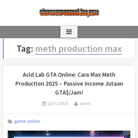
Skip
to
content
Tag:
meth production max
Acid Lab GTA Online: Cara Max Meth
Production 2025 – Passive Income Jutaan
GTA$/Jam!
Posted
By
02/12/2025
admin
on
game online