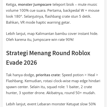
Ketiga,
monster Jumpscare
teleport bisik – mute music
volume 100% cue suara. Pertama, backpedal W + mouse
look 180°. Selanjutnya, flashbang crate stun 5 detik.
Bahkan, VR mode haptic warning getar.
Lebih lanjut, map Kalimantan bambu cover instant hide.
Oleh karena itu, Jumpscare win rate 90%!
Strategi Menang Round Roblox
Evade 2026
Tak hanya dodge,
prioritas crate
: Speed potion > Heal >
Flashbang. Kemudian, rotasi clock-wise map edge hindari
spawn center. Selain itu, squad role: 1 baiter, 2 crate
hunter, 3 spotter drone. Akibatnya, round 50+ mudah.
Lebih lanjut, event Lebaran monster Ketupat slow 50%