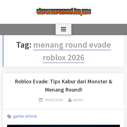
Skip
to
content
Tag:
menang round evade
roblox 2026
Roblox Evade: Tips Kabur dari Monster &
Menang Round!
Posted
By
19/02/2026
admin
on
game online