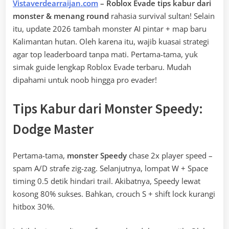
Vistaverdearraijan.com
– Roblox Evade tips kabur dari
monster & menang round
rahasia survival sultan! Selain
itu, update 2026 tambah monster AI pintar + map baru
Kalimantan hutan. Oleh karena itu, wajib kuasai strategi
agar top leaderboard tanpa mati. Pertama-tama, yuk
simak guide lengkap Roblox Evade terbaru. Mudah
dipahami untuk noob hingga pro evader!
Tips Kabur dari Monster Speedy:
Dodge Master
Pertama-tama,
monster Speedy
chase 2x player speed –
spam A/D strafe zig-zag. Selanjutnya, lompat W + Space
timing 0.5 detik hindari trail. Akibatnya, Speedy lewat
kosong 80% sukses. Bahkan, crouch S + shift lock kurangi
hitbox 30%.