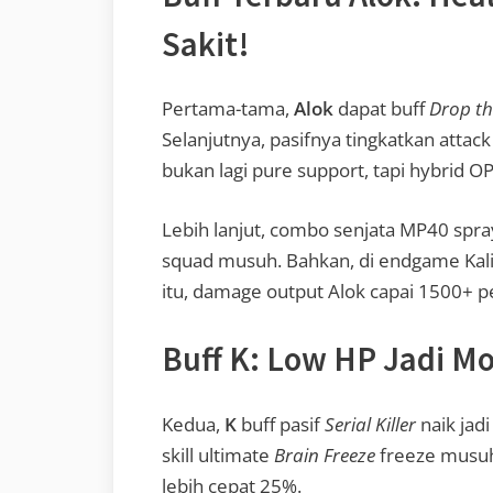
Sakit!
Pertama-tama,
Alok
dapat buff
Drop th
Selanjutnya, pasifnya tingkatkan attac
bukan lagi pure support, tapi hybrid OP
Lebih lanjut, combo senjata MP40 spr
squad musuh. Bahkan, di endgame Kalim
itu, damage output Alok capai 1500+ pe
Buff K: Low HP Jadi M
Kedua,
K
buff pasif
Serial Killer
naik jad
skill ultimate
Brain Freeze
freeze musuh 
lebih cepat 25%.