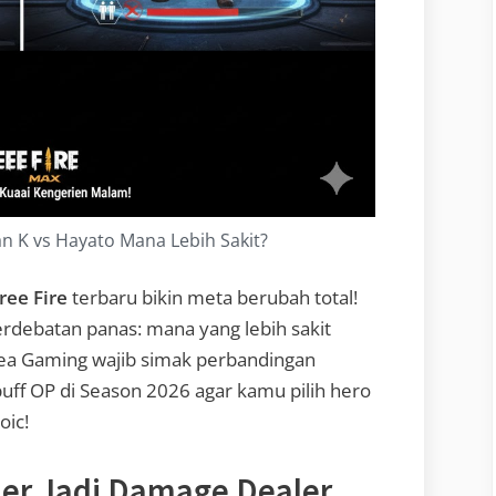
dan K vs Hayato Mana Lebih Sakit?
ree Fire
terbaru bikin meta berubah total!
erdebatan panas: mana yang lebih sakit
Gea Gaming wajib simak perbandingan
buff OP di Season 2026 agar kamu pilih hero
oic!
ler Jadi Damage Dealer