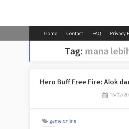
Skip
to
content
Home
Contact
FAQ
Privacy P
Tag:
mana lebih
Hero Buff Free Fire: Alok d
Posted
16/02/20
on
game online