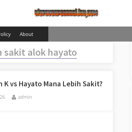
olicy
About
 sakit alok hayato
an K vs Hayato Mana Lebih Sakit?
By
26
admin