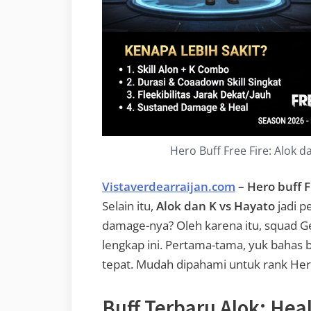
Hero Buff Free Fire: Alok 
Vistaverdearraijan.com
– Hero buff F
Selain itu,
Alok dan K vs Hayato
jadi p
damage-nya? Oleh karena itu, squad 
lengkap ini. Pertama-tama, yuk bahas 
tepat. Mudah dipahami untuk rank Her
Buff Terbaru Alok: Hea