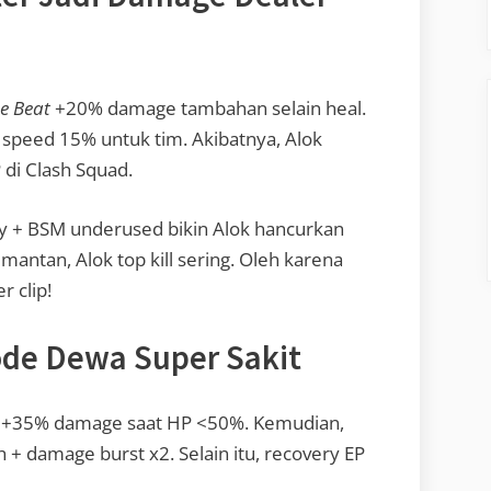
e Beat
+20% damage tambahan selain heal.
k speed 15% untuk tim. Akibatnya, Alok
 di Clash Squad.
ay + BSM underused bikin Alok hancurkan
antan, Alok top kill sering. Oleh karena
r clip!
ode Dewa Super Sakit
i +35% damage saat HP <50%. Kemudian,
+ damage burst x2. Selain itu, recovery EP