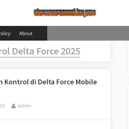
olicy
About
rol Delta Force 2025
 Kontrol di Delta Force Mobile
By
25
admin