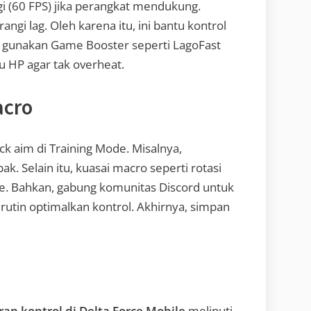
gi (60 FPS) jika perangkat mendukung.
angi lag. Oleh karena itu, ini bantu kontrol
tu, gunakan Game Booster seperti LagoFast
hu HP agar tak overheat.
acro
uick aim di Training Mode. Misalnya,
k. Selain itu, kuasai macro seperti rotasi
ale. Bahkan, gabung komunitas Discord untuk
n rutin optimalkan kontrol. Akhirnya, simpan
an kontrol di Delta Force Mobile
meliputi