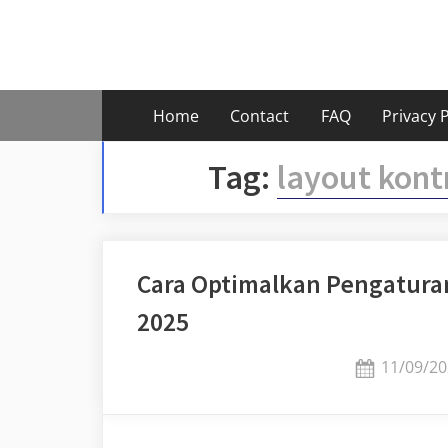
Skip
to
content
Home
Contact
FAQ
Privacy P
Tag:
layout kont
Cara Optimalkan Pengaturan
2025
Posted
11/09/20
on