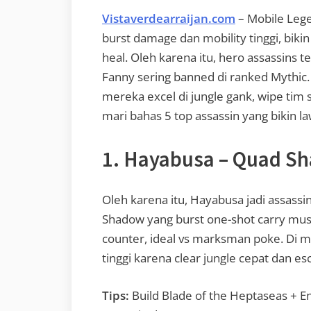
Vistaverdearraijan.com
– Mobile Leg
burst damage dan mobility tinggi, bi
heal. Oleh karena itu, hero assassins t
Fanny sering banned di ranked Mythic.
mereka excel di jungle gank, wipe tim 
mari bahas 5 top assassin yang bikin law
1. Hayabusa – Quad S
Oleh karena itu, Hayabusa jadi assass
Shadow yang burst one-shot carry musuh
counter, ideal vs marksman poke. Di me
tinggi karena clear jungle cepat dan es
Tips:
Build Blade of the Heptaseas + En