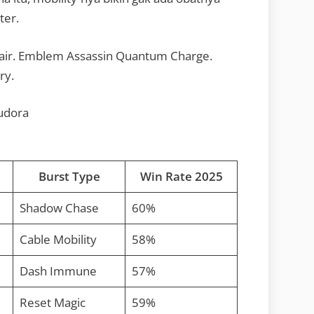
ter.
spair. Emblem Assassin Quantum Charge.
ry.
udora
Burst Type
Win Rate 2025
Shadow Chase
60%
Cable Mobility
58%
Dash Immune
57%
Reset Magic
59%