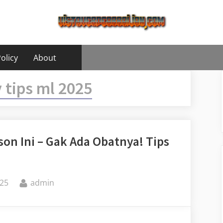
olicy
About
 tips ml 2025
son Ini – Gak Ada Obatnya! Tips
By
25
admin