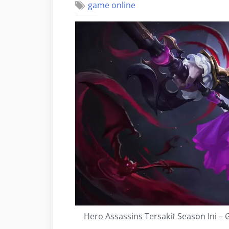
game online
Hero Assassins Tersakit Season Ini –