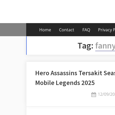
Skip
to
content
Home
Contact
FAQ
Privacy P
Tag:
fanny
Hero Assassins Tersakit Sea
Mobile Legends 2025
Posted
12/09/20
on