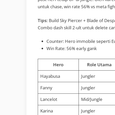
untuk chase, win rate 56% vs meta figh
Tips:
Build Sky Piercer + Blade of De
Combo dash skill 2-ult untuk delete car
Counter: Hero immobile seperti E
Win Rate: 56% early gank
Hero
Role Utama
Hayabusa
Jungler
Fanny
Jungler
Lancelot
Mid/Jungle
Karina
Jungler