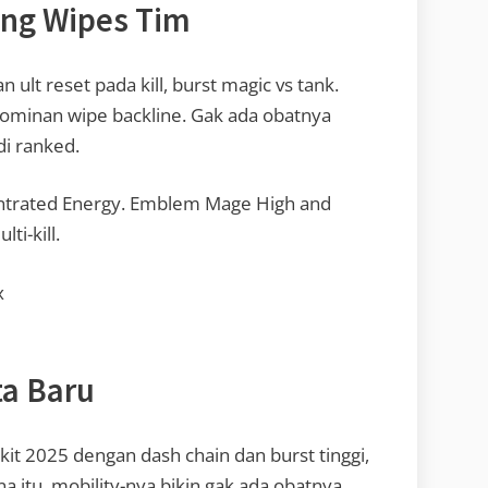
yang Wipes Tim
n ult reset pada kill, burst magic vs tank.
dominan wipe backline. Gak ada obatnya
di ranked.
ntrated Energy. Emblem Mage High and
ti-kill.
x
ta Baru
sakit 2025 dengan dash chain dan burst tinggi,
na itu, mobility-nya bikin gak ada obatnya