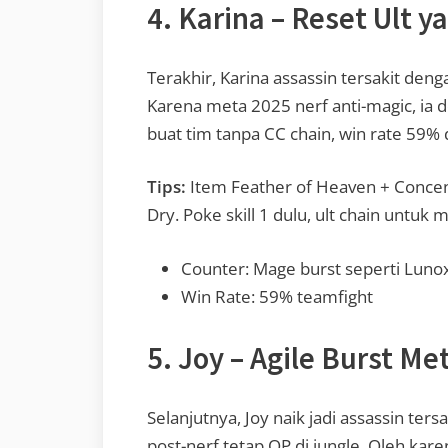
4. Karina – Reset Ult 
Terakhir, Karina assassin tersakit denga
Karena meta 2025 nerf anti-magic, ia 
buat tim tanpa CC chain, win rate 59% 
Tips:
Item Feather of Heaven + Conce
Dry. Poke skill 1 dulu, ult chain untuk mul
Counter: Mage burst seperti Luno
Win Rate: 59% teamfight
5. Joy – Agile Burst Me
Selanjutnya, Joy naik jadi assassin ter
post-nerf tetap OP di jungle. Oleh kare