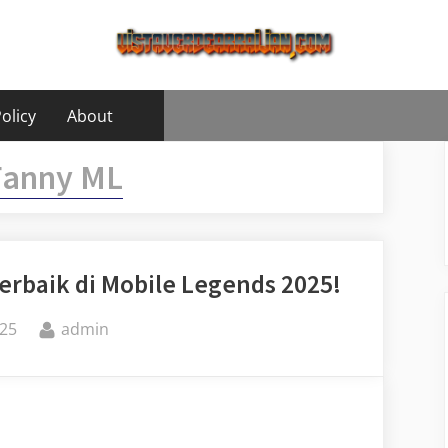
olicy
About
Fanny ML
erbaik di Mobile Legends 2025!
By
25
admin