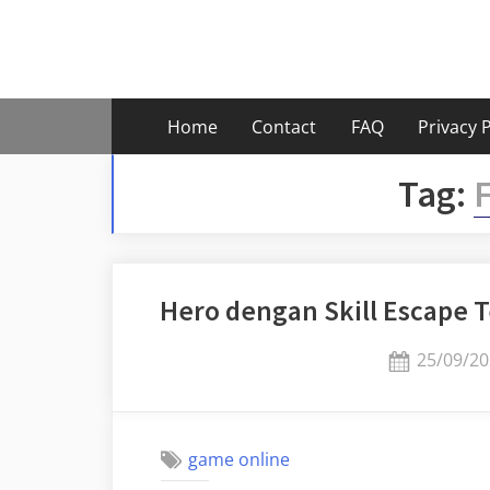
Skip
to
content
Home
Contact
FAQ
Privacy P
Tag:
Hero dengan Skill Escape T
Posted
25/09/20
on
game online