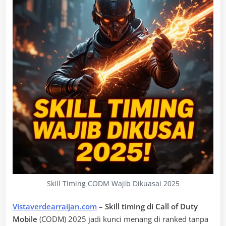
Skill Timing CODM Wajib Dikuasai 2025
Vistaverdearraijan.com
–
Skill timing di Call of Duty
Mobile
(CODM) 2025 jadi kunci menang di ranked tanpa