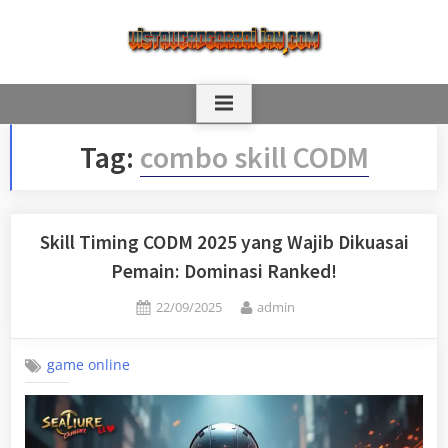
Skip
to
content
Tag:
combo skill CODM
Skill Timing CODM 2025 yang Wajib Dikuasai
Pemain: Dominasi Ranked!
Posted
By
22/09/2025
admin
on
game online