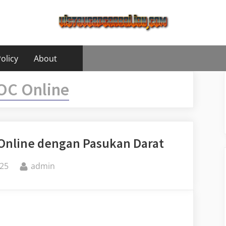
olicy
About
OC Online
C Online dengan Pasukan Darat
By
25
admin