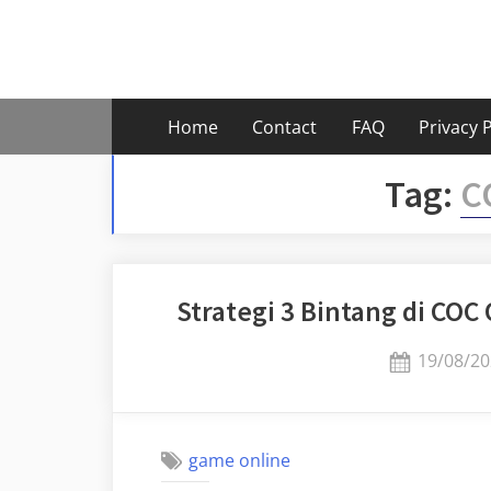
Skip
to
content
Home
Contact
FAQ
Privacy P
Tag:
C
Strategi 3 Bintang di CO
Posted
19/08/20
on
game online