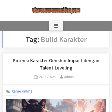
Skip
to
content
Tag:
Build Karakter
Potensi Karakter Genshin Impact dengan
Talent Leveling
Posted
By
24/08/2025
admin
on
game online