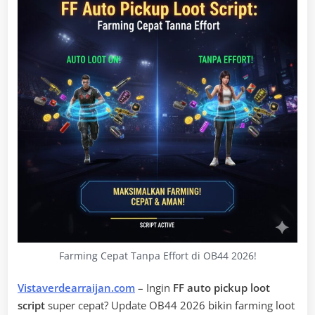
Farming Cepat Tanpa Effort di OB44 2026!
Vistaverdearraijan.com
– Ingin
FF auto pickup loot
script
super cepat? Update OB44 2026 bikin farming loot