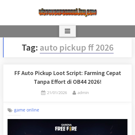
Skip
to
content
Tag:
auto pickup ff 2026
FF Auto Pickup Loot Script: Farming Cepat
Tanpa Effort di OB44 2026!
Posted
By
21/01/2026
admin
on
game online